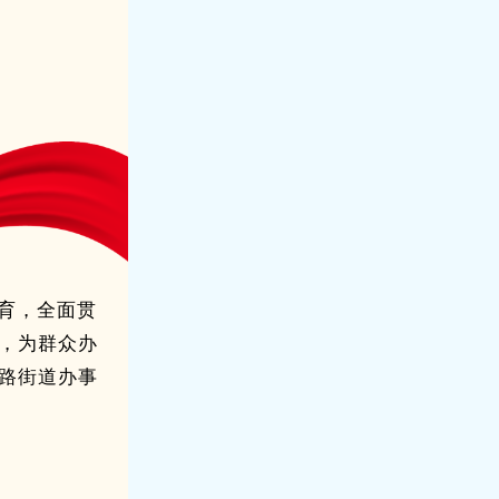
育，全面贯
，为群众办
路街道办事