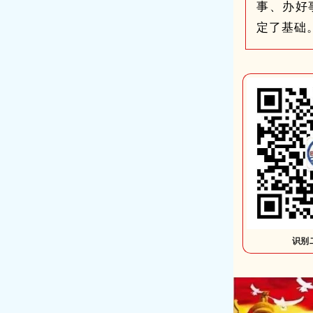
事、办好
定了基础
识别