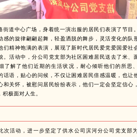
路街道中心广场，身着统一演出服的居民们表演了节目
动感的旋律翩翩起舞，轻盈洒脱的舞步，灵活变化的队
他们精神饱满的表演，展现了新时代居民爱党爱国爱社
貌。活动中，分公司党支部为社区困难居民送去了米、
细了解了他们近期的生活状况，耐心倾听他们的所思
的话语，贴心的问候，不仅让困难居民倍感温暖，也让
心和关怀，被慰问居民纷纷表示，他们一定会坚定信心
，积极面对人生。
此次活动，进一步坚定了供水公司滨河分公司党支部