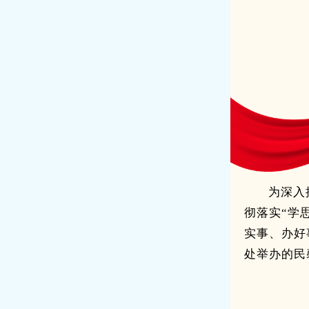
为深入
彻落实“学
实事、办好
处举办的民