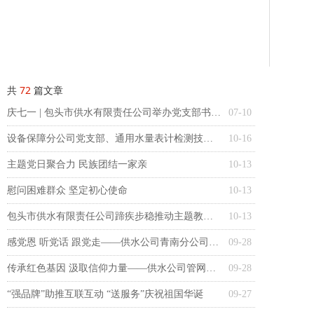
共
72
篇文章
庆七一 | 包头市供水有限责任公司举办党支部书记头雁争锋大比武暨“三鹰”人才风采展示活动
07-10
设备保障分公司党支部、通用水量表计检测技术有限责任公司党支部共同开展“感党恩 听党话 跟党走”主题党日活动
10-16
主题党日聚合力 民族团结一家亲
10-13
慰问困难群众 坚定初心使命
10-13
包头市供水有限责任公司蹄疾步稳推动主题教育高质量开局
10-13
感党恩 听党话 跟党走——供水公司青南分公司党支部主题党日活动
09-28
传承红色基因 汲取信仰力量——供水公司管网检漏分公司组织开展主题党日活动
09-28
“强品牌”助推互联互动 “送服务”庆祝祖国华诞
09-27